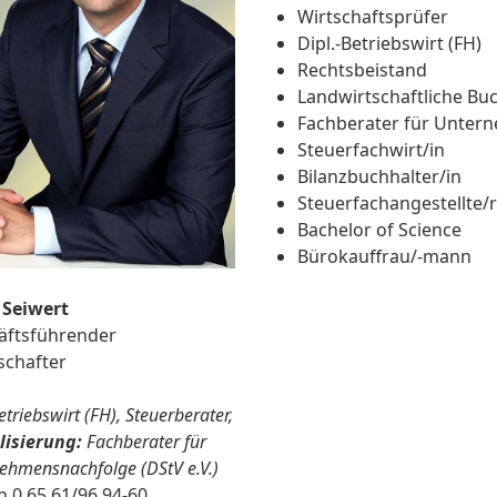
Wirtschaftsprüfer
Dipl.-Betriebswirt (FH)
Rechtsbeistand
Landwirtschaftliche Buc
Fachberater für Unter
Steuerfachwirt/in
Bilanzbuchhalter/in
Steuerfachangestellte/r
Bachelor of Science
Bürokauffrau/-mann
 Seiwert
äftsführender
schafter
etriebswirt (FH), Steuerberater,
lisierung:
Fachberater für
ehmensnachfolge (DStV e.V.)
n 0 65 61/96 94-60